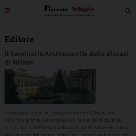
Skip
to
content
Editore
Il Seminario Arcivescovile della diocesi
di Milano
In cima alla collina di Venegono Inferiore (VA), su una
superficie grande quaranta volte il campo da calcio di San
Siro, il cardinale Alfredo Ildefonso Schuster volle costruire un
imponente edificio in cui i futuri preti ambrosiani potessero