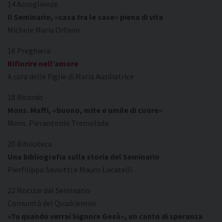
14 Accoglienze
Il Seminario, «casa tra le case» piena di vita
Michele Maria Orfano
16 Preghiera
Rifiorire nell’amore
A cura delle Figlie di Maria Ausiliatrice
18 Ricordo
Mons. Maffi, «buono, mite e umile di cuore»
Mons. Pierantonio Tremolada
20 Biblioteca
Una bibliografia sulla storia del Seminario
Pierfilippo Saviotti e Mauro Locatelli
22 Notizie dal Seminario
Comunità del Quadriennio
«Tu quando verrai Signore Gesù», un canto di speranza