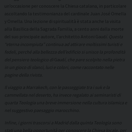
un’occasione per conoscere la Chiesa catalana, in particolare
ascoltando la testimonianza del cardinale Juan José Omella
y Omella. Una lezione di spiritualità è stata anche la visita
alla Basilica della Sagrada Familia, a cento anni dalla morte
del suo principale autore, l’architetto Antoni Gaud
í. Questa
“eterna incompiuta” continua ad attirare moltissimi turisti e
fedeli, perché alla bellezza dell’edificio si unisce la profondità
del pensiero teologico di
Gaud
í, che pare scolpito nella pietra
in un gioco di slanci, luci e colori, come raccontato nelle
pagine della rivista.
Il viaggio a Marrakech, con le passeggiate tra i suk e la
cammellata nel deserto, ha invece regalato ai seminaristi di
quarta Teologia una breve immersione nella cultura islamica e
nel suggestivo paesaggio marocchino.
Infine, i giorni trascorsi a Madrid dalla quinta Teologia sono
stati una bella opportunità per conoscere la Chiesa locale, per