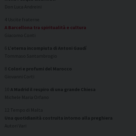
Don Luca Andreini
4 Uscite fraterne
A Barcellona tra spiritualità e cultura
Giacomo Conti
6
L’eterna incompiuta di Antoni Gaudí
Tommaso Santambrogio
8
Colori e profumi del Marocco
Giovanni Corti
10
A Madrid il respiro di una grande Chiesa
Michele Maria Orfano
12 Tempo di Malta
Una quotidianità costruita intorno alla preghiera
Autori Vari